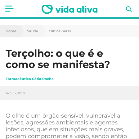
Saúde
Home
Saúde
Clínica Geral
Estética
Terçolho: o que é e
Nutrição
como se manifesta?
Receitas
Farmacêutica Cátia Rocha
Fitness
14 Jun, 2018
Mães e Bebés
Animais de Estimação
O olho é um órgão sensível, vulnerável a
lesões, agressões ambientais e agentes
infeciosos, que em situações mais graves,
podem comprometer a visão, sendo então