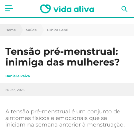
Saúde
Home
Saúde
Clínica Geral
Estética
Tensão pré-menstrual:
Nutrição
inimiga das mulheres?
Receitas
Danielle Paiva
Fitness
20 Jan, 2025
Mães e Bebés
Animais de Estimação
A tensão pré-menstrual é um conjunto de
sintomas físicos e emocionais que se
iniciam na semana anterior à menstruação.