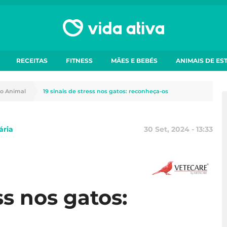
RECEITAS
FITNESS
MÃES E BEBÉS
ANIMAIS DE ES
o Animal
19 sinais de stress nos gatos: reconheça-os
ária
30 Set, 2024 - 13:33
ss nos gatos: