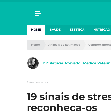
HOME
SAÚDE
ESTÉTICA
NUTRIÇÃO
Home
Animais de Estimação
Comportament
Drª Patricia Azevedo | Médica Veterin
Patrocinado por:
19 sinais de stre
reconheça-os