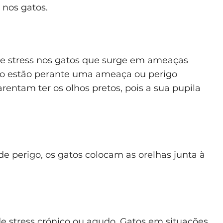
 nos gatos.
 de stress nos gatos que surge em ameaças
do estão perante uma ameaça ou perigo
arentam ter os olhos pretos, pois a sua pupila
 perigo, os gatos colocam as orelhas junta à
e stress crónico ou agudo. Gatos em situações