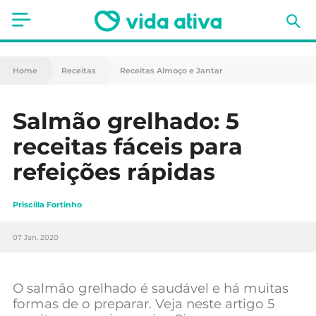
Saúde
Home
Receitas
Receitas Almoço e Jantar
Estética
Salmão grelhado: 5
Nutrição
receitas fáceis para
Receitas
refeições rápidas
Fitness
Priscilla Fortinho
Mães e Bebés
07 Jan, 2020
Animais de Estimação
O salmão grelhado é saudável e há muitas
formas de o preparar. Veja neste artigo 5