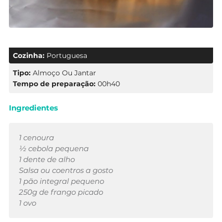
Cozinha:
Portuguesa
Tipo:
Almoço Ou Jantar
Tempo de preparação:
00h40
Ingredientes
1 cenoura
½ cebola pequena
1 dente de alho
Salsa ou coentros a gosto
1 pão integral pequeno
250g de frango picado
1 ovo