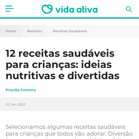
Saúde
Home
Receitas
Receitas Saudáveis
Estética
12 receitas saudáveis
Nutrição
para crianças: ideias
Receitas
nutritivas e divertidas
Fitness
Priscilla Fortinho
Mães e Bebés
02 Jan, 2023
Animais de Estimação
Selecionamos algumas receitas saudáveis
para crianças que todos vão adorar. Diversão