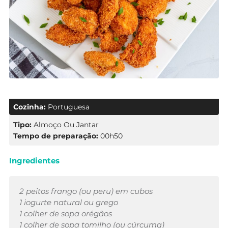
Cozinha:
Portuguesa
Tipo:
Almoço Ou Jantar
Tempo de preparação:
00h50
Ingredientes
2 peitos frango (ou peru) em cubos
1 iogurte natural ou grego
1 colher de sopa orégãos
1 colher de sopa tomilho (ou cúrcuma)