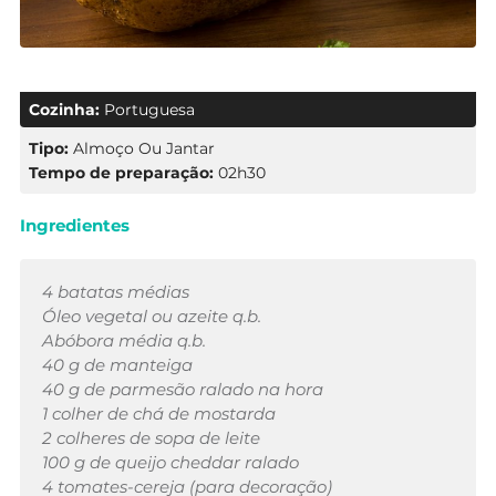
Cozinha:
Portuguesa
Tipo:
Almoço Ou Jantar
Tempo de preparação:
02h30
Ingredientes
4 batatas médias
Óleo vegetal ou azeite q.b.
Abóbora média q.b.
40 g de manteiga
40 g de parmesão ralado na hora
1 colher de chá de mostarda
2 colheres de sopa de leite
100 g de queijo cheddar ralado
4 tomates-cereja (para decoração)