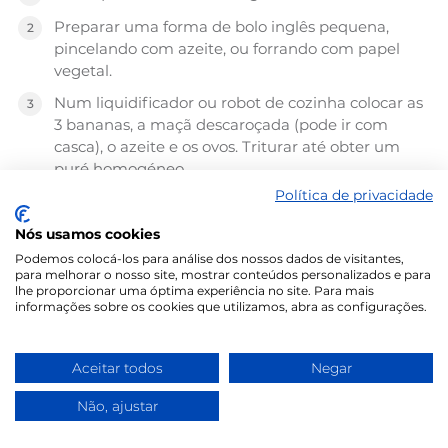
Preparar uma forma de bolo inglês pequena,
pincelando com azeite, ou forrando com papel
vegetal.
Num liquidificador ou robot de cozinha colocar as
3 bananas, a maçã descaroçada (pode ir com
casca), o azeite e os ovos. Triturar até obter um
puré homogéneo.
Política de privacidade
Numa taça, colocar a amêndoa ralada, a farinha e
o fermento. Misturar com as varas de arame e
Nós usamos cookies
juntar o puré anterior. Envolver bem até ficar sem
Podemos colocá-los para análise dos nossos dados de visitantes,
grumos.
para melhorar o nosso site, mostrar conteúdos personalizados e para
lhe proporcionar uma óptima experiência no site. Para mais
Separar a massa em 2 partes e juntar a alfarroba a
informações sobre os cookies que utilizamos, abra as configurações.
uma das partes.
Dispor as duas massas alternadas na forma, sem
Aceitar todos
Negar
mexer para não misturar demasiado, e levar ao
forno por 35-40 minutos (ir verificando com um
Não, ajustar
palito).