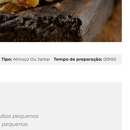
Tipo:
Almoço Ou Jantar
Tempo de preparação:
00h50
cubos pequenos
s pequenos