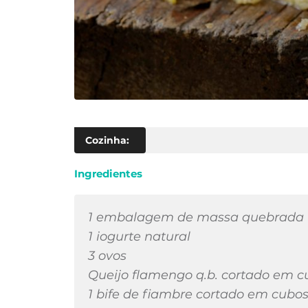
Cozinha:
Ingredientes
1 embalagem de massa quebrada
1 iogurte natural
3 ovos
Queijo flamengo q.b. cortado em 
1 bife de fiambre cortado em cubo