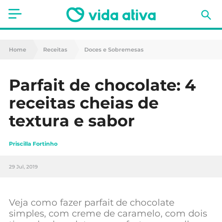
Saúde
Home
Receitas
Doces e Sobremesas
Estética
Parfait de chocolate: 4
Nutrição
receitas cheias de
Receitas
textura e sabor
Fitness
Priscilla Fortinho
Mães e Bebés
29 Jul, 2019
Animais de Estimação
Veja como fazer parfait de chocolate
simples, com creme de caramelo, com dois