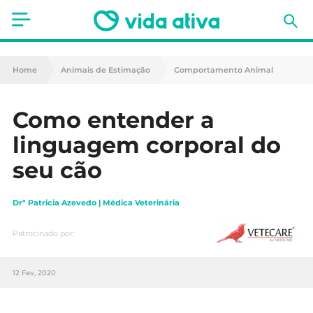
Saúde
Home
Animais de Estimação
Comportamento Animal
Estética
Como entender a
Nutrição
linguagem corporal do
Receitas
seu cão
Fitness
Drª Patricia Azevedo | Médica Veterinária
Mães e Bebés
Patrocinado por:
Animais de Estimação
12 Fev, 2020