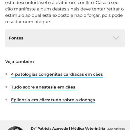
está desconfortável e a evitar um conflito. Caso o seu
cão manifeste algum destes sinais deve tentar retirar o
estímulo ao qual está exposto e não o forçar, pois pode
resultar num ataque.
Fontes
American Veterinarian. “Canine Body Language
Veja também
Basics”. Disponível em:
https://www.americanveterinarian.com/journals/
4 patologias congénitas cardíacas em cães
amvet/2018/february2018/canine-body-
language-basics
Tudo sobre anestesia em cães
Epilepsia em cães: tudo sobre a doença
Drª Patricia Azevedo | Médica Veterinária
320 Artigos