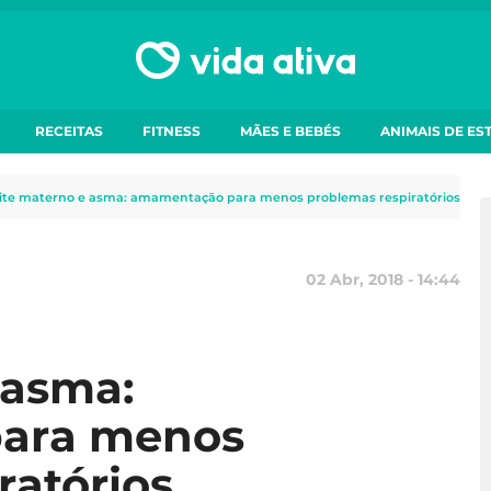
RECEITAS
FITNESS
MÃES E BEBÉS
ANIMAIS DE ES
ite materno e asma: amamentação para menos problemas respiratórios
02 Abr, 2018 - 14:44
 asma:
ara menos
ratórios