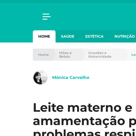
HOME
SAÚDE
ESTÉTICA
NUTRIÇÃO
Mães e
Gravidez e
Home
Le
Bebés
Maternidade
Mónica Carvalho
Leite materno e
amamentação p
problemas respi