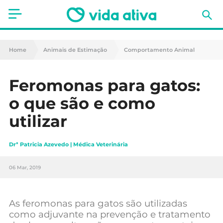
Saúde
Home
Animais de Estimação
Comportamento Animal
Estética
Feromonas para gatos:
Nutrição
o que são e como
Receitas
utilizar
Fitness
Drª Patricia Azevedo | Médica Veterinária
Mães e Bebés
06 Mar, 2019
Animais de Estimação
As feromonas para gatos são utilizadas
como adjuvante na prevenção e tratamento