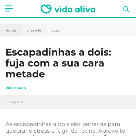
Saúde
Home
Lifestyle
Lazer
Estética
Escapadinhas a dois:
Nutrição
fuja com a sua cara
Receitas
metade
Fitness
Rita Mendo
Mães e Bebés
05 Set, 2017
Animais de Estimação
As escapadinhas a dois são perfeitas para
quebrar o stress e fugir da rotina. Aproveite