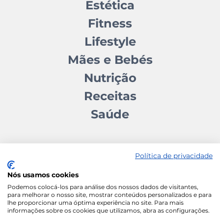
Estética
Fitness
Lifestyle
Mães e Bebés
Nutrição
Receitas
Saúde
Política de privacidade
Nós usamos cookies
Contactos
Quem somos
Autores
Estatuto Editorial
Podemos colocá-los para análise dos nossos dados de visitantes,
para melhorar o nosso site, mostrar conteúdos personalizados e para
Ficha Técnica
Manifesto
lhe proporcionar uma óptima experiência no site. Para mais
informações sobre os cookies que utilizamos, abra as configurações.
Política de Cookies
Termos e Condições