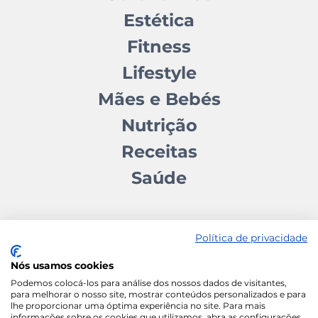
Estética
Fitness
Lifestyle
Mães e Bebés
Nutrição
Receitas
Saúde
Política de privacidade
Nós usamos cookies
Contactos
Quem somos
Autores
Estatuto Editorial
Podemos colocá-los para análise dos nossos dados de visitantes,
para melhorar o nosso site, mostrar conteúdos personalizados e para
Ficha Técnica
Manifesto
lhe proporcionar uma óptima experiência no site. Para mais
informações sobre os cookies que utilizamos, abra as configurações.