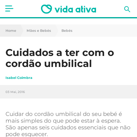
Saúde
Home
Mães e Bebés
Bebés
Estética
Cuidados a ter com o
Nutrição
cordão umbilical
Receitas
Isabel Coimbra
Fitness
03 Mai, 2016
Mães e Bebés
Animais de Estimação
Cuidar do cordão umbilical do seu bebé é
mais simples do que pode estar à espera.
São apenas seis cuidados essenciais que não
pode esquecer.