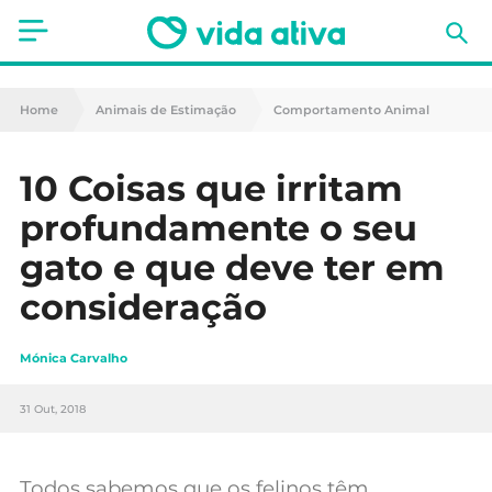
Saúde
Home
Animais de Estimação
Comportamento Animal
Estética
10 Coisas que irritam
Nutrição
profundamente o seu
Receitas
gato e que deve ter em
consideração
Fitness
Mães e Bebés
Mónica Carvalho
Animais de Estimação
31 Out, 2018
Todos sabemos que os felinos têm