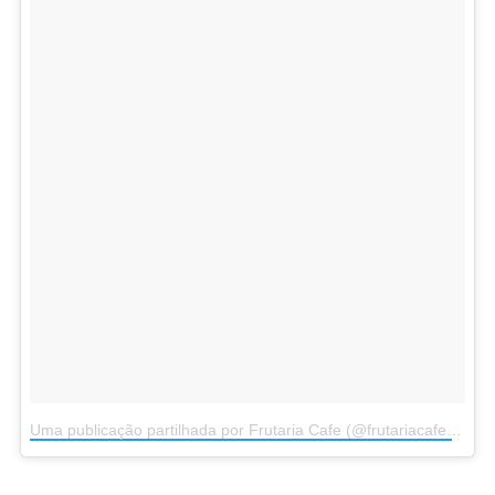
Uma publicação partilhada por Frutaria Cafe (@frutariacafe)
a
23 