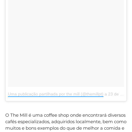
Uma publicação partilhada por the mill (@themillpt)
a
23 de Jun, 2018 às 9:38 PDT
O The Mill é uma coffee shop onde encontrará diversos
cafés especializados, adquiridos localmente, bem como
muitos e bons exemplos do que de melhor a comida e