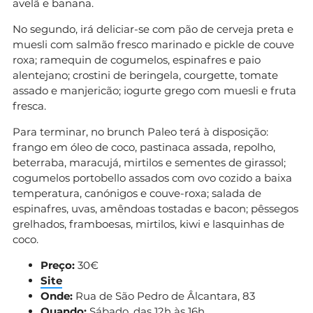
avelã e banana.
No segundo, irá deliciar-se com pão de cerveja preta e
muesli com salmão fresco marinado e pickle de couve
roxa; ramequin de cogumelos, espinafres e paio
alentejano; crostini de beringela, courgette, tomate
assado e manjericão; iogurte grego com muesli e fruta
fresca.
Para terminar, no brunch Paleo terá à disposição:
frango em óleo de coco, pastinaca assada, repolho,
beterraba, maracujá, mirtilos e sementes de girassol;
cogumelos portobello assados com ovo cozido a baixa
temperatura, canónigos e couve-roxa; salada de
espinafres, uvas, amêndoas tostadas e bacon; pêssegos
grelhados, framboesas, mirtilos, kiwi e lasquinhas de
coco.
Preço:
30€
Site
Onde:
Rua de São Pedro de Âlcantara, 83
Quando:
Sábado, das 12h às 16h