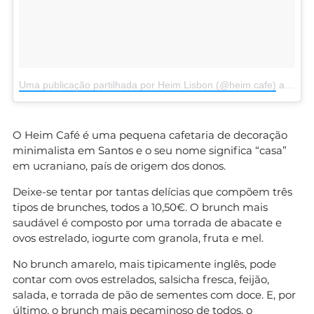
Uma publicação partilhada por Heim Lisbon (@heim.cafe)
a
6 de 
O Heim Café é uma pequena cafetaria de decoração
minimalista em Santos e o seu nome significa “casa”
em ucraniano, país de origem dos donos.
Deixe-se tentar por tantas delícias que compõem três
tipos de brunches, todos a 10,50€. O brunch mais
saudável é composto por uma torrada de abacate e
ovos estrelado, iogurte com granola, fruta e mel.
No brunch amarelo, mais tipicamente inglês, pode
contar com ovos estrelados, salsicha fresca, feijão,
salada, e torrada de pão de sementes com doce. E, por
último, o brunch mais pecaminoso de todos, o