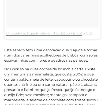
Uma publicação partilhada por Brick (@bricklisboa)
a
1 de Nov, 2017 às 6:11 PDT
Este espaço tem uma decoração que o ajuda a tornar
num dos cafés mais acolhedores de Lisboa, com sofás,
escrivaninhas com flores e quadros nas paredes.
No Brick só há duas opções de brunch à carta. Existe
um menu mais minimalista, que custa 6,80€ e que
contém galão, meia de leite, cappuccino ou chocolate
quente; chá frio ou um sumo natural; pão e croissant;
presunto e fiambre; queijo fresco, queijo flamengo e
queijo Brie; ovos mexidos; manteiga, compota e
marmelada; e salame de chocolate com frutos secos. E