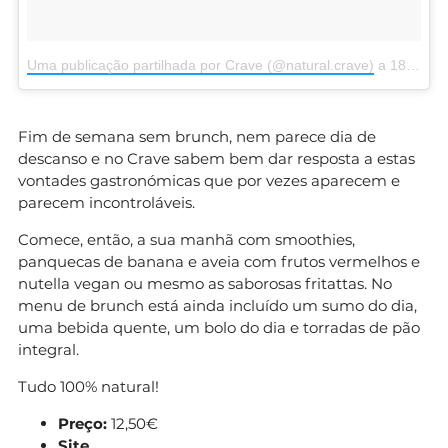
Uma publicação partilhada por Crave (@natural.crave)
a
18 de Jul, 2018 às 4:25 PDT
Fim de semana sem brunch, nem parece dia de
descanso e no Crave sabem bem dar resposta a estas
vontades gastronómicas que por vezes aparecem e
parecem incontroláveis.
Comece, então, a sua manhã com smoothies,
panquecas de banana e aveia com frutos vermelhos e
nutella vegan ou mesmo as saborosas fritattas. No
menu de brunch está ainda incluído um sumo do dia,
uma bebida quente, um bolo do dia e torradas de pão
integral.
Tudo 100% natural!
Preço:
12,50€
Site