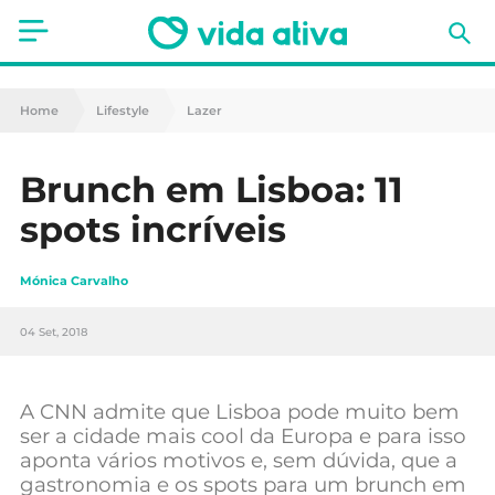
Saúde
Home
Lifestyle
Lazer
Estética
Brunch em Lisboa: 11
Nutrição
spots incríveis
Receitas
Mónica Carvalho
Fitness
04 Set, 2018
Mães e Bebés
Animais de Estimação
A CNN admite que Lisboa pode muito bem
ser a cidade mais cool da Europa e para isso
aponta vários motivos e, sem dúvida, que a
gastronomia e os spots para um brunch em