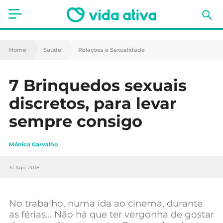
Saúde
Home
Saúde
Relações e Sexualidade
Estética
7 Brinquedos sexuais
Nutrição
discretos, para levar
Receitas
sempre consigo
Fitness
Mónica Carvalho
Mães e Bebés
31 Ago, 2018
Animais de Estimação
No trabalho, numa ida ao cinema, durante
as férias… Não há que ter vergonha de gostar