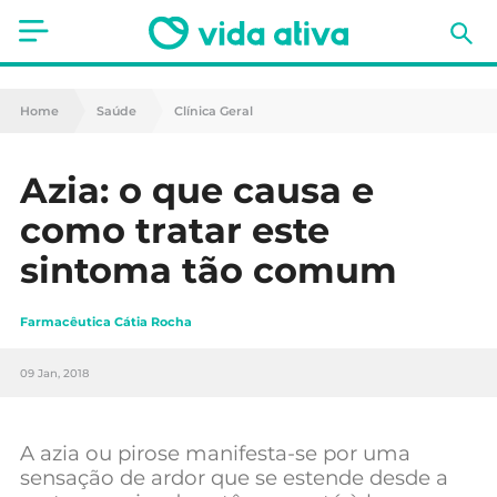
Saúde
Home
Saúde
Clínica Geral
Estética
Azia: o que causa e
Nutrição
como tratar este
Receitas
sintoma tão comum
Fitness
Farmacêutica Cátia Rocha
Mães e Bebés
09 Jan, 2018
Animais de Estimação
A azia ou pirose manifesta-se por uma
sensação de ardor que se estende desde a