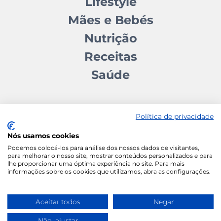
Lifestyle
Mães e Bebés
Nutrição
Receitas
Saúde
Política de privacidade
Nós usamos cookies
Contactos
Quem somos
Autores
Estatuto Editorial
Podemos colocá-los para análise dos nossos dados de visitantes,
para melhorar o nosso site, mostrar conteúdos personalizados e para
Ficha Técnica
Manifesto
lhe proporcionar uma óptima experiência no site. Para mais
informações sobre os cookies que utilizamos, abra as configurações.
Política de Cookies
Termos e Condições
Política de Privacidade
Aceitar todos
Negar
Não, ajustar