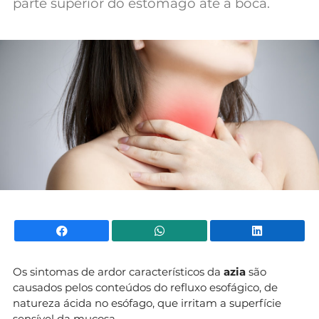
parte superior do estômago até à boca.
Facebook
WhatsApp
Li
Os sintomas de ardor característicos da
azia
são
causados pelos conteúdos do refluxo esofágico, de
natureza ácida no esófago, que irritam a superfície
sensível da mucosa.