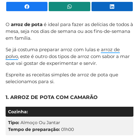
Facebook
WhatsApp
Li
O
arroz de pota
é ideal para fazer as delícias de todos à
mesa, seja nos dias de semana ou aos fins-de-semana
em família.
Se já costuma preparar arroz com lulas e
arroz de
polvo
, este é outro dos tipos de arroz com sabor a mar
que vai gostar de experimentar e servir.
Espreite as receitas simples de arroz de pota que
selecionamos para si.
1. ARROZ DE POTA COM CAMARÃO
Cozinha:
Tipo:
Almoço Ou Jantar
Tempo de preparação:
01h00