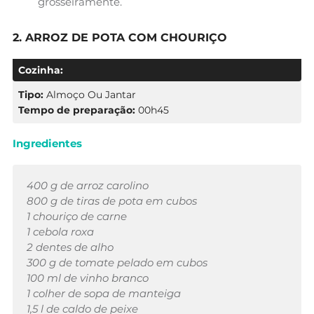
grosseiramente.
2. ARROZ DE POTA COM CHOURIÇO
Cozinha:
Tipo:
Almoço Ou Jantar
Tempo de preparação:
00h45
Ingredientes
400 g de arroz carolino
800 g de tiras de pota em cubos
1 chouriço de carne
1 cebola roxa
2 dentes de alho
300 g de tomate pelado em cubos
100 ml de vinho branco
1 colher de sopa de manteiga
1,5 l de caldo de peixe