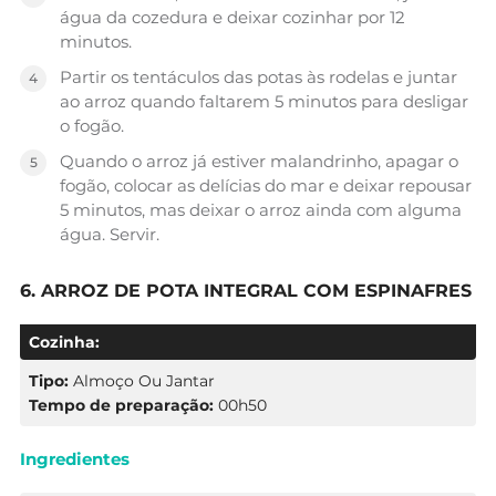
água da cozedura e deixar cozinhar por 12
minutos.
Partir os tentáculos das potas às rodelas e juntar
ao arroz quando faltarem 5 minutos para desligar
o fogão.
Quando o arroz já estiver malandrinho, apagar o
fogão, colocar as delícias do mar e deixar repousar
5 minutos, mas deixar o arroz ainda com alguma
água. Servir.
6. ARROZ DE POTA INTEGRAL COM ESPINAFRES
Cozinha:
Tipo:
Almoço Ou Jantar
Tempo de preparação:
00h50
Ingredientes