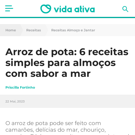
Saúde
Home
Receitas
Receitas Almoço e Jantar
Estética
Arroz de pota: 6 receitas
Nutrição
simples para almoços
Receitas
com sabor a mar
Fitness
Priscilla Fortinho
Mães e Bebés
22 Mai, 2023
Animais de Estimação
O arroz de pota pode ser feito com
camarões, delícias do mar, chouriço,