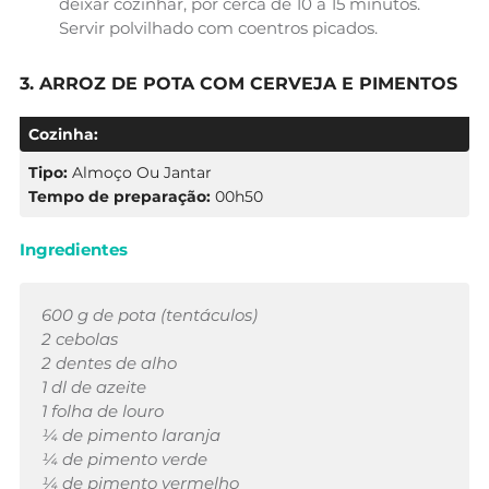
deixar cozinhar, por cerca de 10 a 15 minutos.
Servir polvilhado com coentros picados.
3. ARROZ DE POTA COM CERVEJA E PIMENTOS
Cozinha:
Tipo:
Almoço Ou Jantar
Tempo de preparação:
00h50
Ingredientes
600 g de pota (tentáculos)
2 cebolas
2 dentes de alho
1 dl de azeite
1 folha de louro
¼ de pimento laranja
¼ de pimento verde
¼ de pimento vermelho