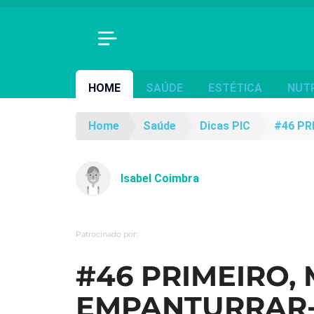
HOME
SAÚDE
ESTÉTICA
NUT
Home
Saúde
Dicas PIC
#46 PR
Isabel Coimbra
Patrocinado por:
#46 PRIMEIRO,
EMPANTURRAR-