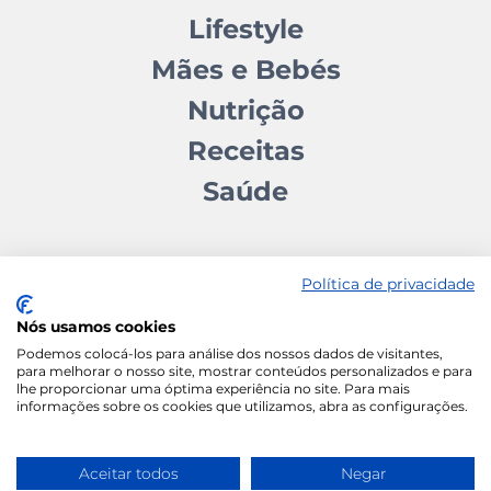
Lifestyle
Mães e Bebés
Nutrição
Receitas
Saúde
Política de privacidade
Nós usamos cookies
Contactos
Quem somos
Autores
Estatuto Editorial
Podemos colocá-los para análise dos nossos dados de visitantes,
para melhorar o nosso site, mostrar conteúdos personalizados e para
Ficha Técnica
Manifesto
lhe proporcionar uma óptima experiência no site. Para mais
informações sobre os cookies que utilizamos, abra as configurações.
Política de Cookies
Termos e Condições
Política de Privacidade
Aceitar todos
Negar