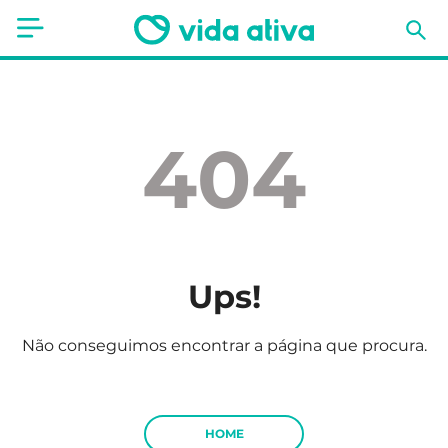
Saúde
Estética
404
Nutrição
Receitas
Fitness
Ups!
Mães e Bebés
Não conseguimos encontrar a página que procura.
Animais de Estimação
HOME