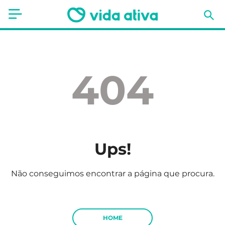
Saúde
Estética
404
Nutrição
Receitas
Fitness
Ups!
Mães e Bebés
Não conseguimos encontrar a página que procura.
Animais de Estimação
HOME