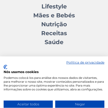
Lifestyle
Mães e Bebés
Nutrição
Receitas
Saúde
Política de privacidade
Nós usamos cookies
Contactos
Quem somos
Autores
Estatuto Editorial
Podemos colocá-los para análise dos nossos dados de visitantes,
para melhorar o nosso site, mostrar conteúdos personalizados e para
Ficha Técnica
Manifesto
lhe proporcionar uma óptima experiência no site. Para mais
informações sobre os cookies que utilizamos, abra as configurações.
Política de Cookies
Termos e Condições
Política de Privacidade
Aceitar todos
Negar