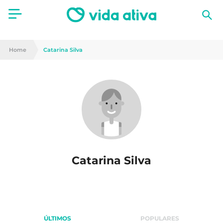
Saúde
Home
Catarina Silva
Estética
Nutrição
Receitas
Fitness
Catarina Silva
Mães e Bebés
Animais de Estimação
ÚLTIMOS
POPULARES