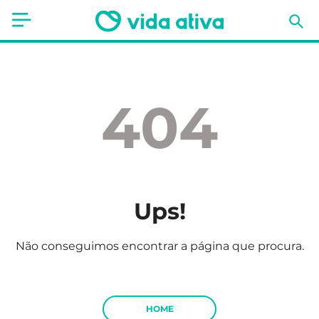
Saúde
Estética
404
Nutrição
Receitas
Fitness
Ups!
Mães e Bebés
Não conseguimos encontrar a página que procura.
Animais de Estimação
HOME