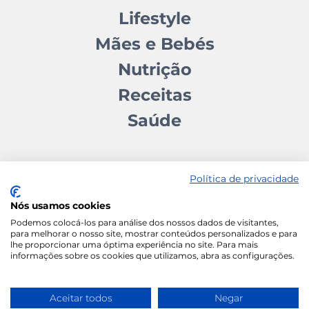
Lifestyle
Mães e Bebés
Nutrição
Receitas
Saúde
Política de privacidade
Nós usamos cookies
Contactos
Quem somos
Autores
Estatuto Editorial
Podemos colocá-los para análise dos nossos dados de visitantes,
para melhorar o nosso site, mostrar conteúdos personalizados e para
Ficha Técnica
Manifesto
lhe proporcionar uma óptima experiência no site. Para mais
informações sobre os cookies que utilizamos, abra as configurações.
Política de Cookies
Termos e Condições
Política de Privacidade
Aceitar todos
Negar