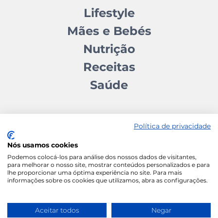
Lifestyle
Mães e Bebés
Nutrição
Receitas
Saúde
Política de privacidade
Nós usamos cookies
Contactos
Quem somos
Autores
Estatuto Editorial
Podemos colocá-los para análise dos nossos dados de visitantes,
para melhorar o nosso site, mostrar conteúdos personalizados e para
Ficha Técnica
Manifesto
lhe proporcionar uma óptima experiência no site. Para mais
informações sobre os cookies que utilizamos, abra as configurações.
Política de Cookies
Termos e Condições
Política de Privacidade
Aceitar todos
Negar