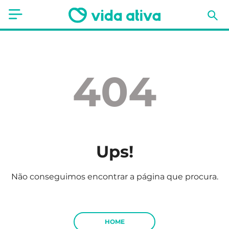
Saúde
Estética
404
Nutrição
Receitas
Fitness
Ups!
Mães e Bebés
Não conseguimos encontrar a página que procura.
Animais de Estimação
HOME